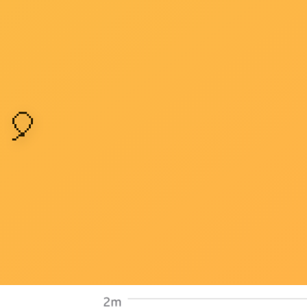
在新冠疫情大流行期间，
2020年全球电动汽车销量仍
动汽车依然只占各类汽车总销量的5%，但这表明U8
银行瑞银（UBS）的最新预测，到2025年全球新车销
40%，到2040年全球销售的几乎每辆新车都将是电动