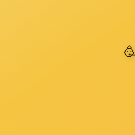
这不是时尚，也不仅仅是环保。确实，全球各地的许
标，也的确推动了这一进程。但是，
让内燃机终结的
生得很快
。
据估计，目前的电动汽车市场，颇有些类似于20世纪
们对互联网这一新鲜事物还议论纷纷。杰夫•贝索斯刚
Altavista、askjeeves和雅虎等老牌传统搜
目结舌。