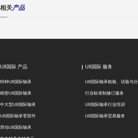
相关
产品
U8国际 产品
U8国际 服务
特种U8国际轴承
U8国际轴承检验、试验与
精密U8国际轴承
行业标准制修订服务
中大型U8国际轴承
U8国际轴承行业培训
U8国际轴承零部件
U8国际轴承贸易服务
滑动U8国际轴承