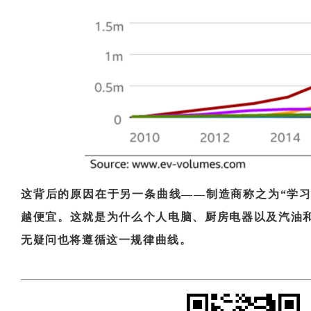
这背后的原因在于另一条曲线——制造商称之为“学习
越便宜。这就是为什么个人电脑、厨房电器以及汽油
无疑问也将遵循这一规律曲线。