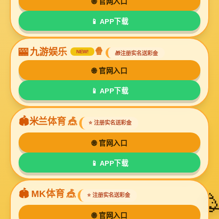
近期，由于订单增多，生产和包装任务繁重，为了确保