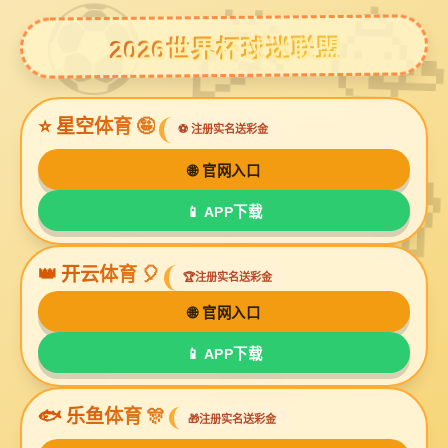
U8国际
U8国际
U8国际 产品
U8国际 服务
研发平