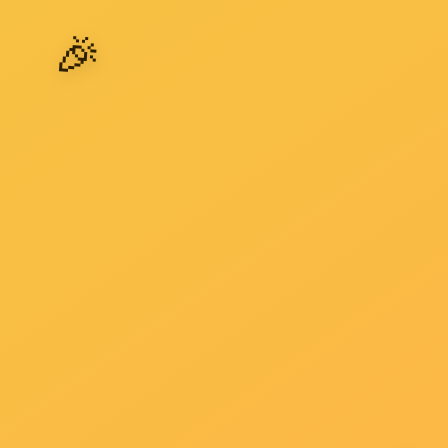
公司组织收看庆祝中国共青团成立100周年大会
相关
新闻
相关
产品