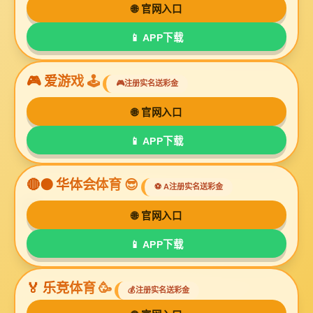
当前位置：
U8国际
>
资讯中心
>
党建活动
销售公司
0379-64367521
制造服务事业部
“党员支援队”支援包装在行动
0379-64880626
装备试验事业部
文章出处：党建活动
网责任编辑： 洛阳U8国际轴承
阅读量：
发表时间：
13693806700
技术中心
精密部件事业部扎实推进“我为群众办实事”实践活动，
0379-64880057
支援队”，号召广大党员带头行动起来，增强责任、主动作
按期完成添砖加瓦。
国家U8国际轴承质检中心
0379-64881181