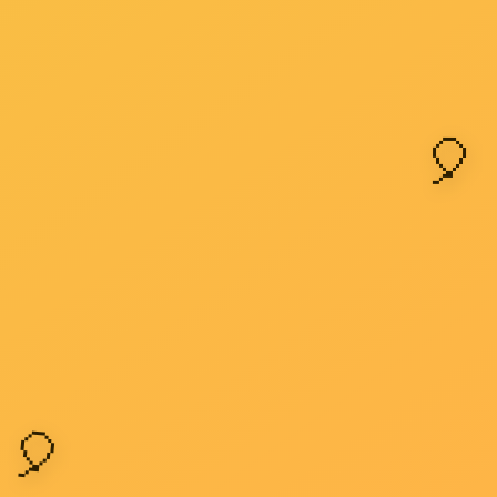
U8国际 产品
U8国际 服务
特种U8国际轴承
U8国际轴承检验、试验与
精密U8国际轴承
行业标准制修订服务
中大型U8国际轴承
U8国际轴承行业培训
U8国际轴承零部件
U8国际轴承贸易服务
滑动U8国际轴承
电主轴及主轴单元
检测仪器