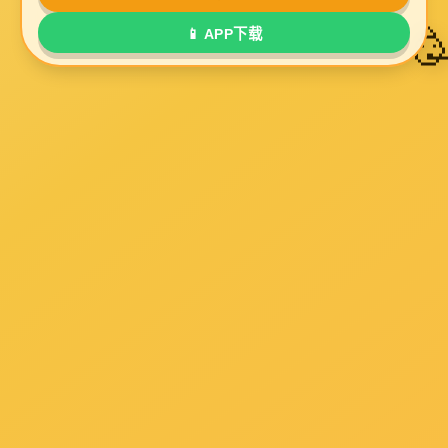
在喜迎二十大和中国共青团
究，公司技术中心团支部荣获
榜样在身边（六）
刘璐瑶刘璐瑶同志，在U8
同志主动学习热处理、U8
各类...
精密部件事业部四