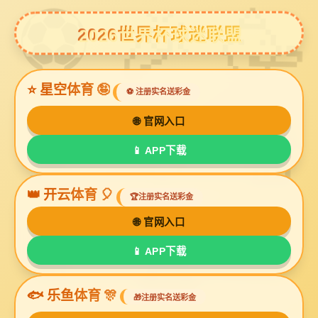
U8国际
U8国际
U8国际 产品
U8国际 服务
研发平