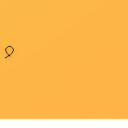
在线留言
订购
订购的产品
风力发电机主轴U8国际轴承
您的电话
高