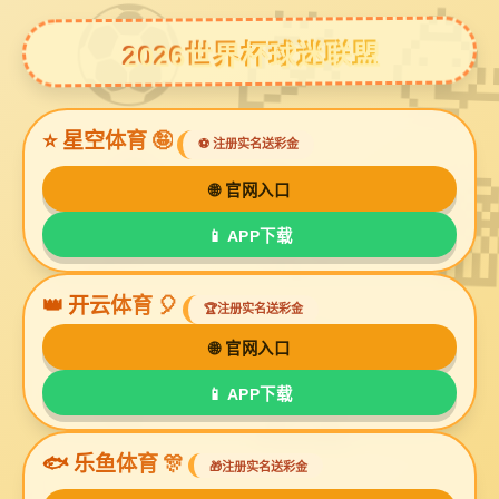
U8国际
U8国际
U8国际 产品
U8国际 服务
研发平