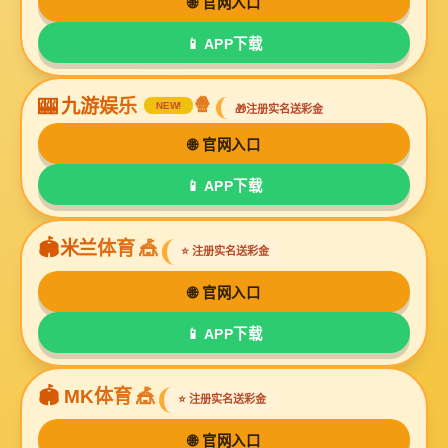
意识，全面落实安全生产责
“三原色”班组 |
3月21日，为丰富班组成
的博大精深和现代农业科技
轴研所召开202