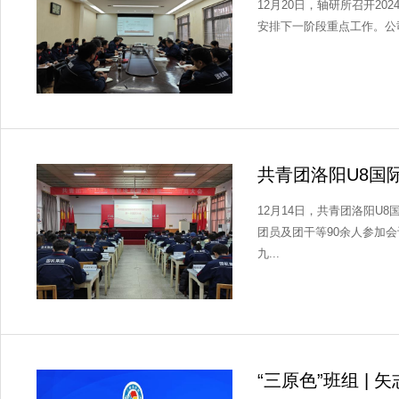
12月20日，轴研所召开
安排下一阶段重点工作。公
共青团洛阳U8国
12月14日，共青团洛阳
团员及团干等90余人参加
九...
“三原色”班组 |