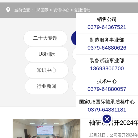
当前位置：
U8国际
>
资讯中心
>
党建活动
销售公司
0379-64367521
二十大专题
党建活动
制造服务事业部
0379-64880626
U8国际
基层动态
装备试验事业部
13693806700
知识中心
集团新闻
技术中心
行业新闻
国安保密讲堂
0379-64880057
国家U8国际轴承质检中心
0379-64881181
轴研所召开202
12月21日，公司召开2