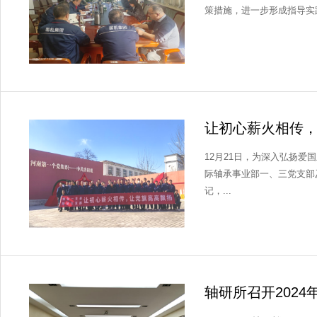
策措施，进一步形成指导实
让初心薪火相传
12月21日，为深入弘扬
际轴承事业部一、三党支部
记，...
轴研所召开202